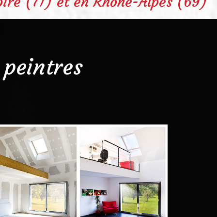
oire (71) et en Rhône-Alpes (69)
s peintres