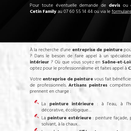
Pour toute éventuelle demande de
devis
ou d
Cetin Family
au
07 60 55 14 44
ou via le
formulair
À la recherche d’une
entreprise de peinture
pou
? Dans le besoin de faire appel à un spécialis
intérieur
? Où que vous soyez en
Saône-et-Loi
optez pour le professionnalisme et faites appel à
C
Votre
entreprise de peinture
vous fait bénéfici
de professionnels.
Artisans peintres
compétents 
prennent en charge :
La
peinture intérieure
: à l’eau, à l’hui
décorative, écologique…
La
peinture extérieure
: peinture façade,
solvant, à la chaux…