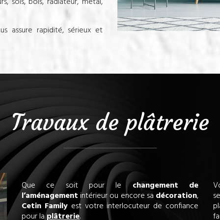
s, sols, bois, radiateur, métal,
s assure rapidité, sérieux et
Travaux de plâtrerie
Que ce soit pour le
changement de
V
l’aménagement
intérieur ou encore sa
décoration
,
s
Cetin Family
est votre interlocuteur de confiance
p
pour la
plâtrerie
.
fa