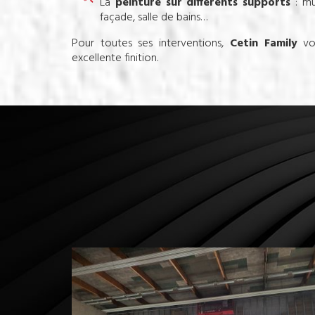
La
peinture sur différents supports
: mur
façade, salle de bains…
Pour toutes ses interventions,
Cetin Family
vou
excellente finition.