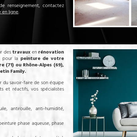
e renseignement, contactez
e en ligne
.
r des
travaux
en
rénovation
te pour la
peinture de votre
re (71) ou Rhône-Alpes (69),
etin Family.
er du savoir-faire de son équipe
et réactifs, vos spécialistes
le, antirouille, anti-humidité,
 peinture phase aqueuse, phase