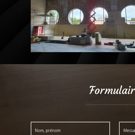
Formulair
Nom, prénom
Mess