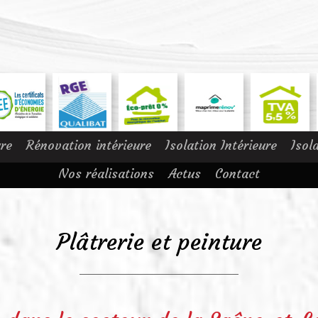
ure
Rénovation intérieure
Isolation Intérieure
Isol
Nos réalisations
Actus
Contact
Plâtrerie et peinture