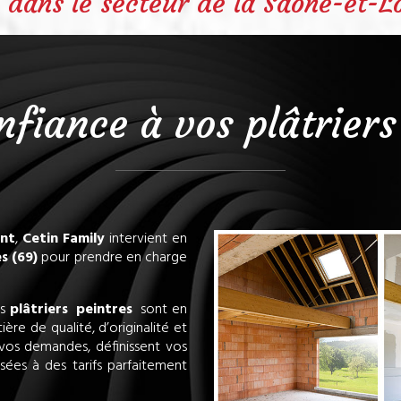
e dans le secteur de la Saône-et-L
nfiance à vos plâtrier
nt
,
Cetin Family
intervient en
s (69)
pour prendre en charge
os
plâtriers
peintres
sont en
re de qualité, d’originalité et
vos demandes, définissent vos
sées à des tarifs parfaitement